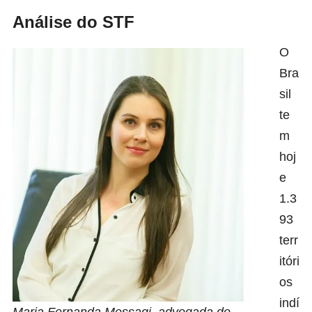
Análise do STF
O
Bra
sil
te
m
hoj
e
1.3
93
terr
itóri
os
indí
Maria Fernanda Messagi, advogada do