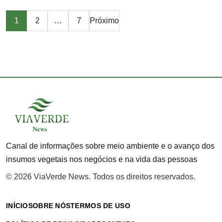
Paginação
1
2
…
7
Próximo
de
posts
Canal de informações sobre meio ambiente e o avanço dos
insumos vegetais nos negócios e na vida das pessoas
© 2026 ViaVerde News. Todos os direitos reservados.
INÍCIO
SOBRE NÓS
TERMOS DE USO