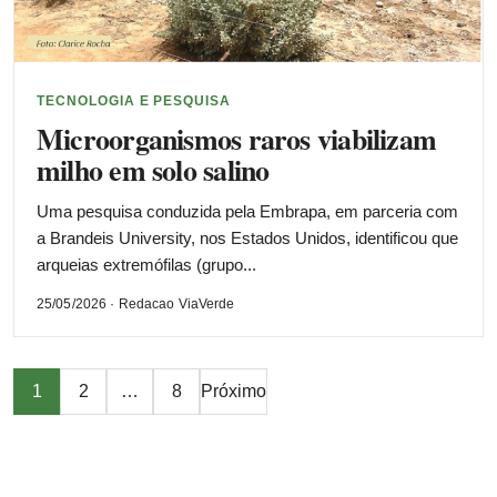
TECNOLOGIA E PESQUISA
Microorganismos raros viabilizam
milho em solo salino
Uma pesquisa conduzida pela Embrapa, em parceria com
a Brandeis University, nos Estados Unidos, identificou que
arqueias extremófilas (grupo...
25/05/2026 · Redacao ViaVerde
Paginação
1
2
…
8
Próximo
de
posts