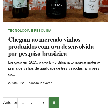
TECNOLOGIA E PESQUISA
Chegam ao mercado vinhos
produzidos com uva desenvolvida
por pesquisa brasileira
Lançada em 2019, a uva BRS Bibiana tornou-se matéria-
prima de vinhos de qualidade de três vinícolas familiares
da...
20/09/2022 · Redacao ViaVerde
Paginação
Anterior
1
…
7
8
de