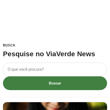
BUSCA
Pesquise no ViaVerde News
Digite
sua
busca
Buscar