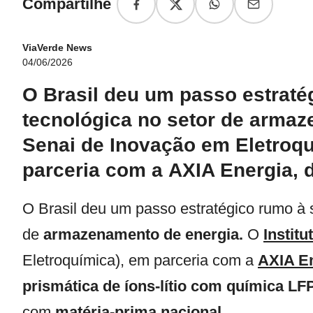
Compartilhe
ViaVerde News
04/06/2026
O Brasil deu um passo estraté
tecnológica no setor de armaz
Senai de Inovação em Eletroqu
parceria com a AXIA Energia,
O Brasil deu um passo estratégico rumo à 
de
armazenamento de energia.
O
Instit
Eletroquímica), em parceria com a
AXIA E
prismática de íons-lítio com química LFP 
com
matéria-prima nacional
.