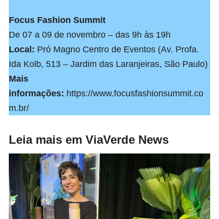
Focus Fashion Summit
De 07 a 09 de novembro – das 9h às 19h
Local:
Pró Magno Centro de Eventos (Av. Profa.
Ida Kolb, 513 – Jardim das Laranjeiras, São Paulo)
Mais
informações:
https://www.focusfashionsummit.co
m.br/
Leia mais em ViaVerde News