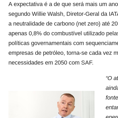
A expectativa é a de que será mais um an
segundo Willie Walsh, Diretor-Geral da IA
a neutralidade de carbono (net zero) até 
apenas 0,8% do combustível utilizado pel
políticas governamentais com sequenciament
empresas de petróleo, torna-se cada vez ma
necessidades em 2050 com SAF.
“O a
aind
font
enta
ener