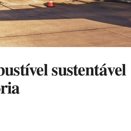
stível sustentável
ória