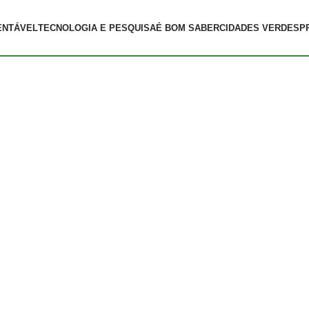
ENTÁVEL
TECNOLOGIA E PESQUISA
É BOM SABER
CIDADES VERDES
P