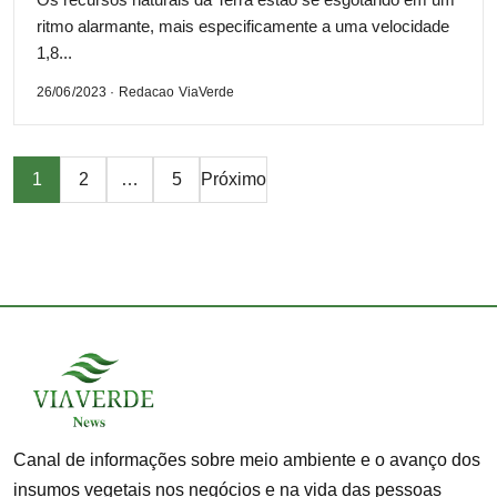
ritmo alarmante, mais especificamente a uma velocidade
1,8...
26/06/2023 · Redacao ViaVerde
Paginação
1
2
…
5
Próximo
de
posts
Canal de informações sobre meio ambiente e o avanço dos
insumos vegetais nos negócios e na vida das pessoas