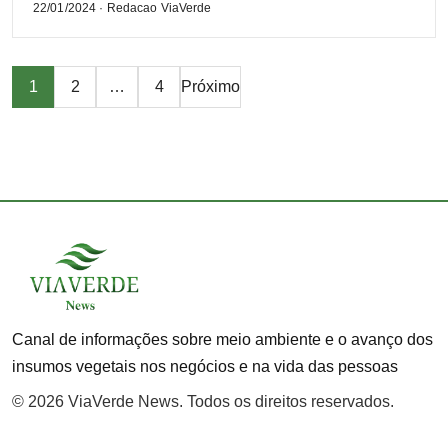
22/01/2024 · Redacao ViaVerde
Paginação
1
2
…
4
Próximo
de
posts
Canal de informações sobre meio ambiente e o avanço dos
insumos vegetais nos negócios e na vida das pessoas
© 2026 ViaVerde News. Todos os direitos reservados.