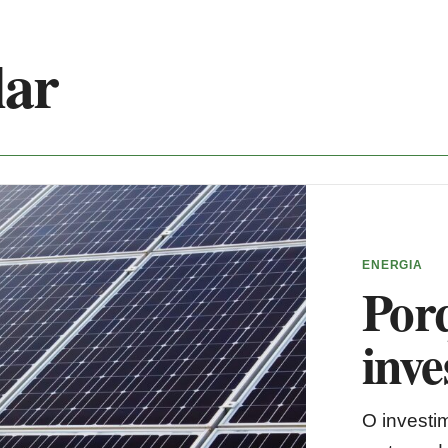
lar
ENERGIA
Porq
inve
O investi