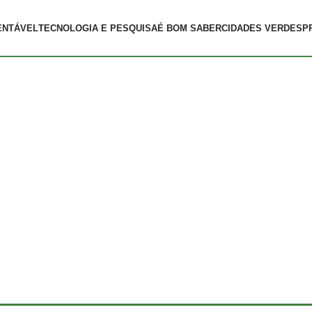
ENTÁVEL
TECNOLOGIA E PESQUISA
É BOM SABER
CIDADES VERDES
P