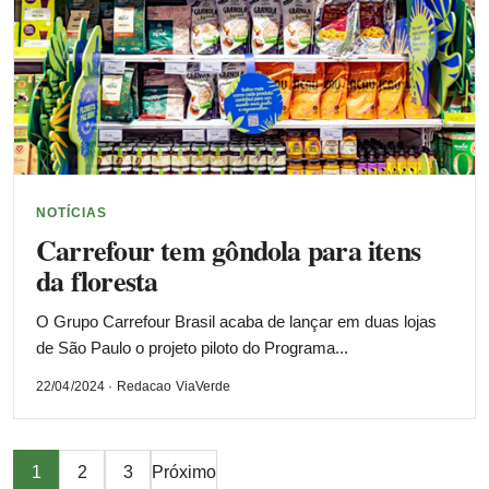
NOTÍCIAS
Carrefour tem gôndola para itens
da floresta
O Grupo Carrefour Brasil acaba de lançar em duas lojas
de São Paulo o projeto piloto do Programa...
22/04/2024 · Redacao ViaVerde
Paginação
1
2
3
Próximo