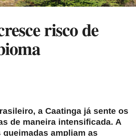
cresce risco de
 bioma
sileiro, a Caatinga já sente os
s de maneira intensificada. A
as queimadas ampliam as