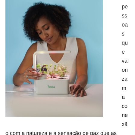
pe
ss
oa
s
qu
e
val
ori
za
m
a
co
ne
xã
o com a natureza e a sensação de paz que as