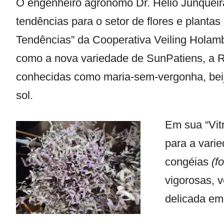
O engenheiro agrônomo Dr. Hélio Junqueira,
tendências para o setor de flores e plantas
Tendências” da Cooperativa Veiling Holamb
como a nova variedade de SunPatiens, a 
conhecidas como maria-sem-vergonha, beij
sol.
Em sua “Vit
para a vari
congéias
(fo
vigorosas, 
delicada em 