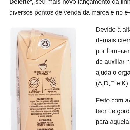
Deleite
“, seu mais novo lançamento da linh
diversos pontos de venda da marca e no 
Devido à al
demais crem
por fornecer
de auxiliar 
ajuda o org
(A,D,E e K) 
Feito com a
teor de gor
para aquela 