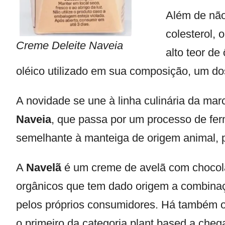
Além de não 
colesterol,
Creme Deleite Naveia
alto teor de
oléico utilizado em sua composição, um dos
A novidade se une à linha culinária da m
Naveia
, que passa por um processo de fe
semelhante à manteiga de origem animal, 
A
Navelã
é um creme de avelã com chocola
orgânicos que tem dado origem a combina
pelos próprios consumidores. Há também 
o primeiro da categoria plant based a chega