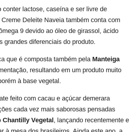
conter lactose, caseína e ser livre de
 o Creme Deleite Naveia também conta com
 ômega 9 devido ao óleo de girassol, ácido
 grandes diferenciais do produto.
arca que é composta também pela
Manteiga
rmentação, resultando em um produto muito
porém à base vegetal.
te feito com cacau e açúcar demerara
ções cada vez mais saborosas pensadas
o
Chantilly Vegetal
, lançando recentemente e
r à mesa dos brasileiros. Ainda este ano, a