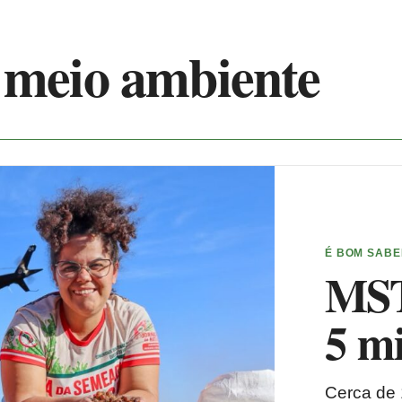
 meio ambiente
É BOM SAB
MST 
5 m
Cerca de 