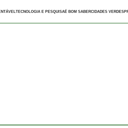
ENTÁVEL
TECNOLOGIA E PESQUISA
É BOM SABER
CIDADES VERDES
P