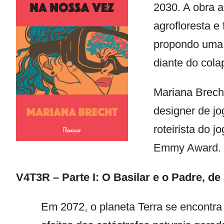
2030. A obra 
agrofloresta e 
propondo uma r
diante do cola
Mariana Brecht 
designer de jog
roteirista do j
Emmy Award.
V4T3R – Parte I: O Basilar e o Padre
, de
Em 2072, o planeta Terra se encontra