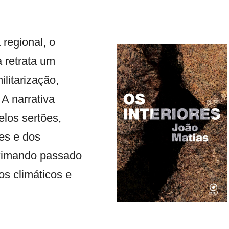
 regional, o
 retrata um
litarização,
 A narrativa
los sertões,
tes e dos
oximando passado
os climáticos e