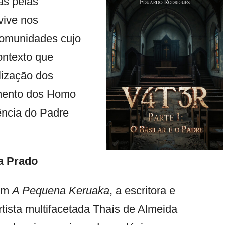
as pelas
vive nos
comunidades cujo
contexto que
ização dos
amento dos Homo
ência do Padre
a Prado
Em
A Pequena Keruaka
, a escritora e
rtista multifacetada Thaís de Almeida