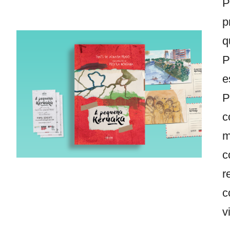
P
p
q
P
e
P
c
m
c
r
c
v