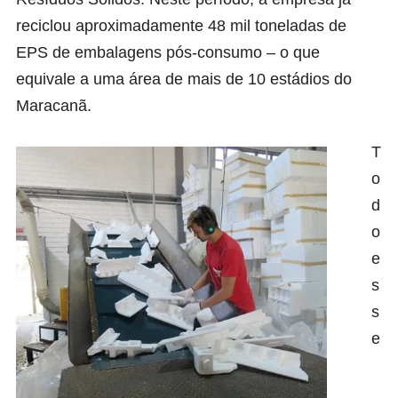
reciclou aproximadamente 48 mil toneladas de
EPS de embalagens pós-consumo – o que
equivale a uma área de mais de 10 estádios do
Maracanã.
T
o
d
o
e
s
s
e