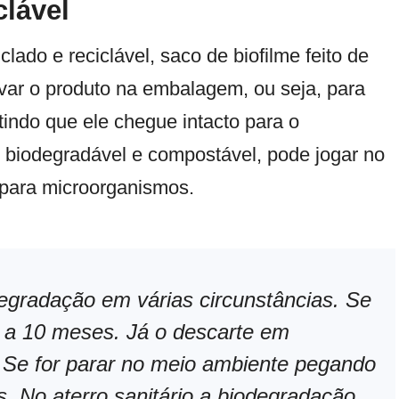
clável
clado e reciclável, saco de biofilme feito de
rvar o produto na embalagem, ou seja, para
indo que ele chegue intacto para o
 é biodegradável e compostável, pode jogar no
a para microorganismos.
egradação em várias circunstâncias. Se
3 a 10 meses. Já o descarte em
Se for parar no meio ambiente pegando
s. No aterro sanitário a biodegradação