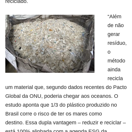
reciclado.
“Além
de não
gerar
resíduo,
o
método
ainda
recicla
um material que, segundo dados recentes do Pacto
Global da ONU, poderia chegar aos oceanos. O
estudo aponta que 1/3 do plástico produzido no
Brasil corre o risco de ter os mares como
destino. Essa dupla vantagem – reduzir e reciclar –
está 100% alinhada com a agenda ESG da