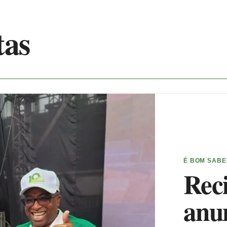
tas
É BOM SAB
Reci
anu