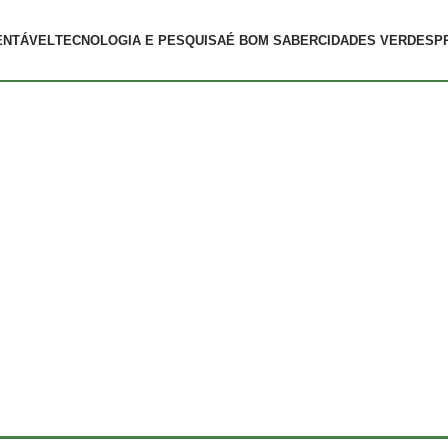
ENTÁVEL
TECNOLOGIA E PESQUISA
É BOM SABER
CIDADES VERDES
P