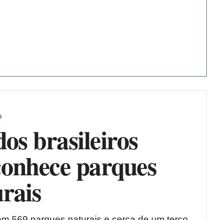
O
dos brasileiros
conhece parques
rais
tem 569 parques naturais e cerca de um terço