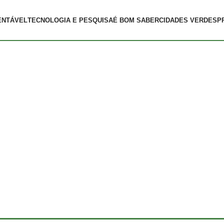
ENTÁVEL
TECNOLOGIA E PESQUISA
É BOM SABER
CIDADES VERDES
P