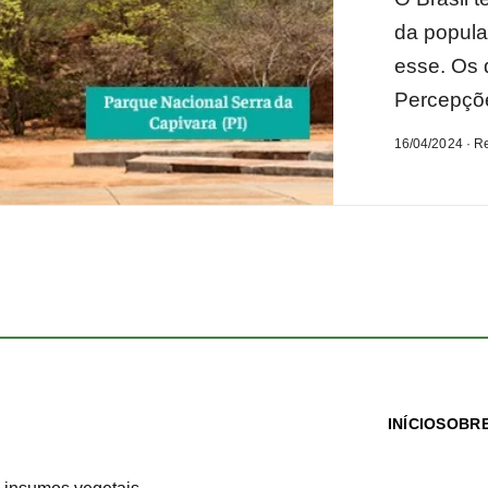
da popula
esse. Os 
Percepçõe
16/04/2024 · R
INÍCIO
SOBRE