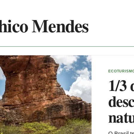
Chico Mendes
ECOTURISM
1/3 
des
natu
O Brasil 