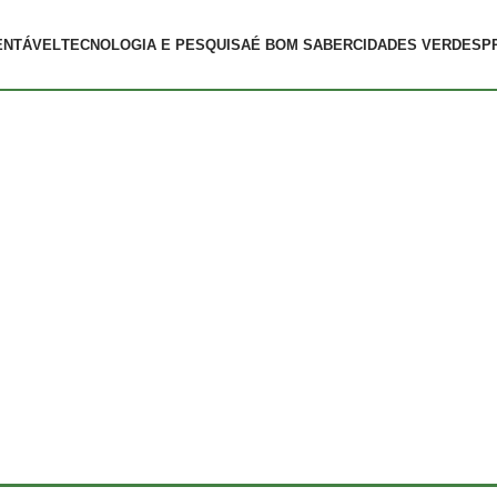
ENTÁVEL
TECNOLOGIA E PESQUISA
É BOM SABER
CIDADES VERDES
P