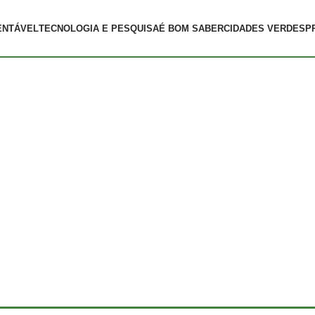
ENTÁVEL
TECNOLOGIA E PESQUISA
É BOM SABER
CIDADES VERDES
P