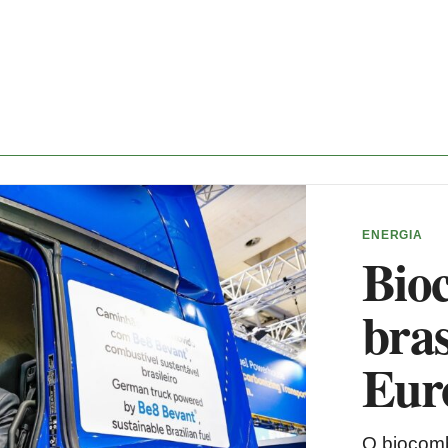
ENERGIA
Bio
bras
Eur
O biocomb