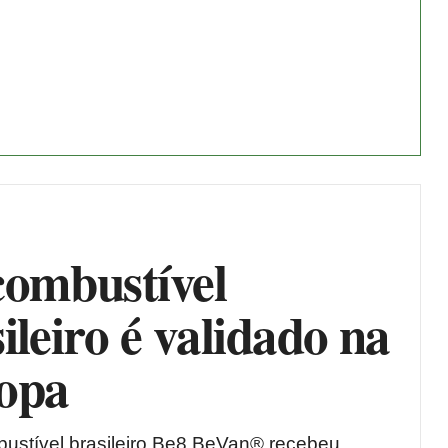
combustível
ileiro é validado na
opa
ustível brasileiro Be8 BeVan® recebeu