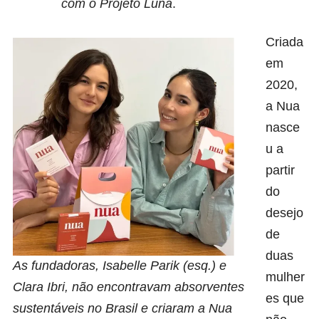
com o Projeto Luna
.
Criada
em
2020,
a
Nua
nasce
u a
partir
do
desejo
de
duas
As fundadoras, Isabelle Parik (esq.) e
mulher
Clara Ibri, não encontravam absorventes
es que
sustentáveis no Brasil e criaram a Nua