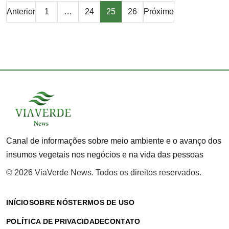
Paginação
Anterior
1
…
24
25
26
Próximo
de
posts
Canal de informações sobre meio ambiente e o avanço dos
insumos vegetais nos negócios e na vida das pessoas
© 2026 ViaVerde News. Todos os direitos reservados.
INÍCIO
SOBRE NÓS
TERMOS DE USO
POLÍTICA DE PRIVACIDADE
CONTATO