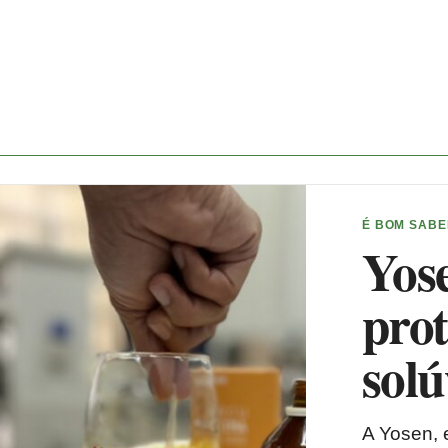
É BOM SAB
Yos
pro
solú
A Yosen, 