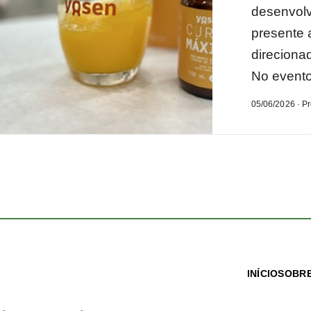
desenvolv
presente 
direciona
No evento
05/06/2026 · P
INÍCIO
SOBRE