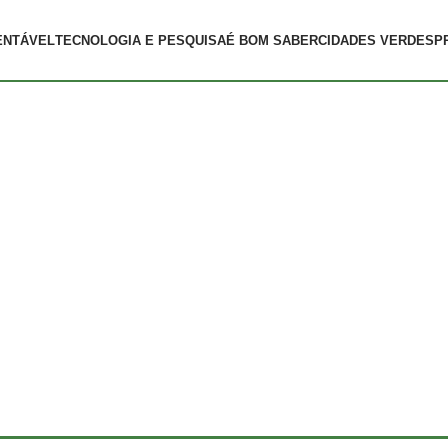
ENTÁVEL
TECNOLOGIA E PESQUISA
É BOM SABER
CIDADES VERDES
P