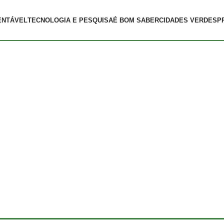
ENTÁVEL
TECNOLOGIA E PESQUISA
É BOM SABER
CIDADES VERDES
P