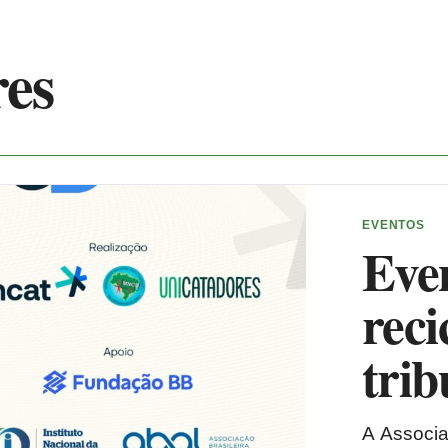
res
EVENTOS
Even
reci
trib
A Associa