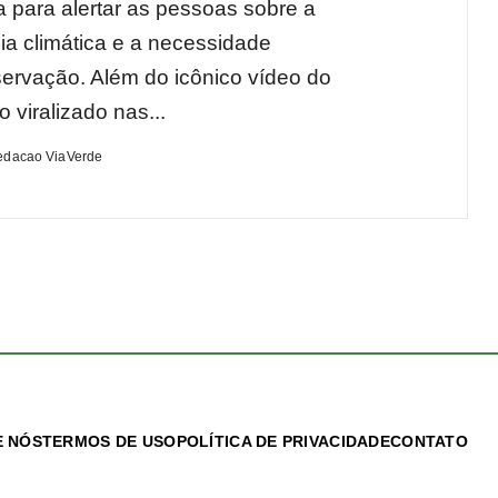
para alertar as pessoas sobre a
a climática e a necessidade
servação. Além do icônico vídeo do
 viralizado nas...
edacao ViaVerde
 NÓS
TERMOS DE USO
POLÍTICA DE PRIVACIDADE
CONTATO