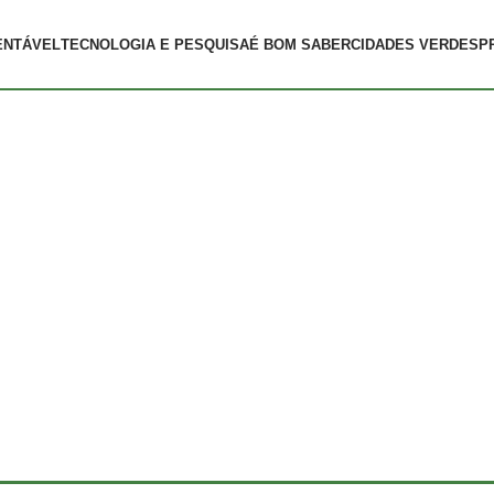
ENTÁVEL
TECNOLOGIA E PESQUISA
É BOM SABER
CIDADES VERDES
P