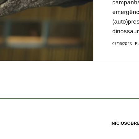
campanha 
emergênci
(auto)pre
dinossauro
07/06/2023 · R
INÍCIO
SOBRE