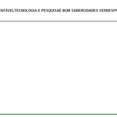
ENTÁVEL
TECNOLOGIA E PESQUISA
É BOM SABER
CIDADES VERDES
P