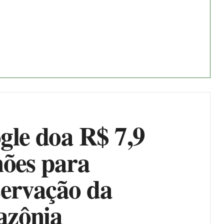
gle doa R$ 7,9
hões para
servação da
zônia