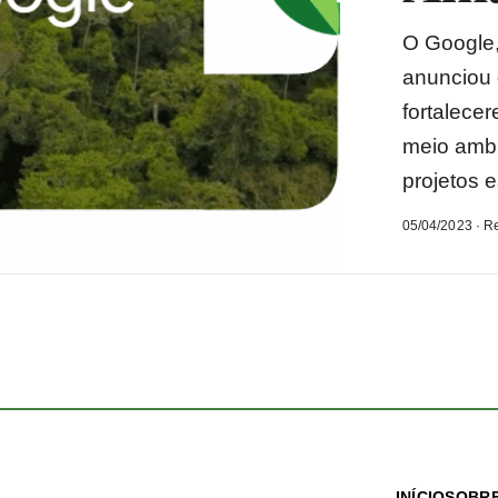
O Google, 
anunciou d
fortalece
meio ambi
projetos e
05/04/2023 · R
INÍCIO
SOBRE