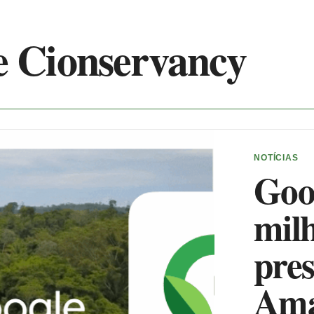
e Cionservancy
NOTÍCIAS
Goo
mil
pre
Ama