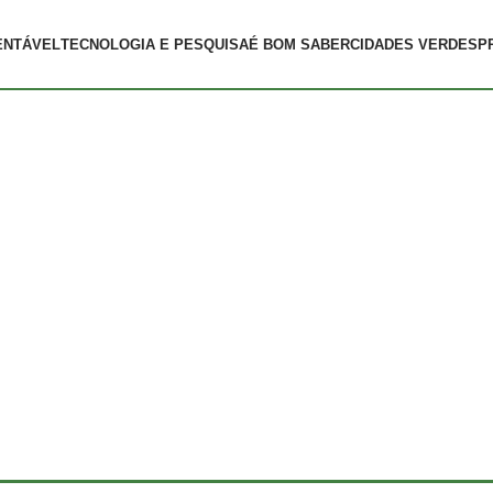
ENTÁVEL
TECNOLOGIA E PESQUISA
É BOM SABER
CIDADES VERDES
P