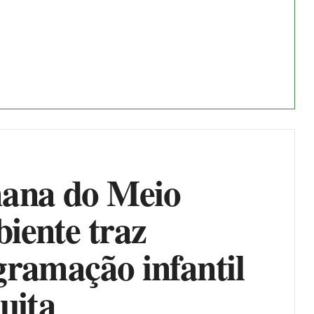
ana do Meio
iente traz
gramação infantil
tuita