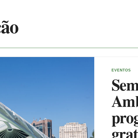
ção
EVENTOS
Sem
Amb
pro
gra