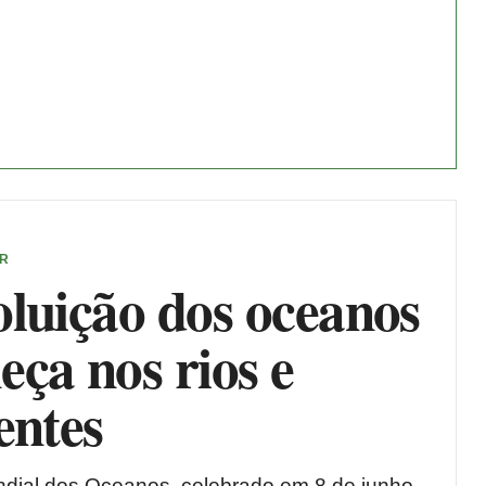
ER
luição dos oceanos
ça nos rios e
entes
dial dos Oceanos, celebrado em 8 de junho,