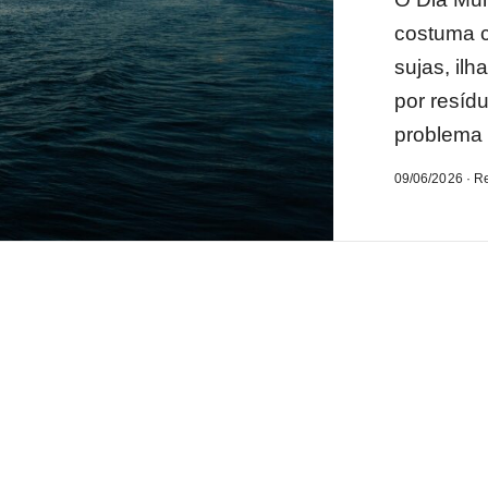
costuma c
sujas, ilh
por resíd
problema 
09/06/2026 · R