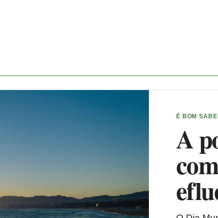
É BOM SAB
A po
come
eflu
O Dia Mun