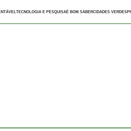
ENTÁVEL
TECNOLOGIA E PESQUISA
É BOM SABER
CIDADES VERDES
P