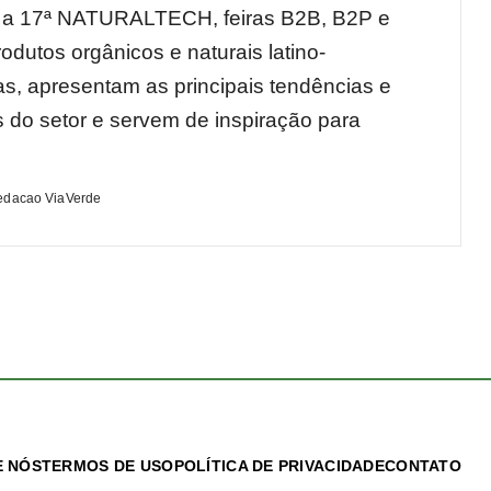
 a 17ª NATURALTECH, feiras B2B, B2P e
odutos orgânicos e naturais latino-
s, apresentam as principais tendências e
 do setor e servem de inspiração para
edacao ViaVerde
 NÓS
TERMOS DE USO
POLÍTICA DE PRIVACIDADE
CONTATO