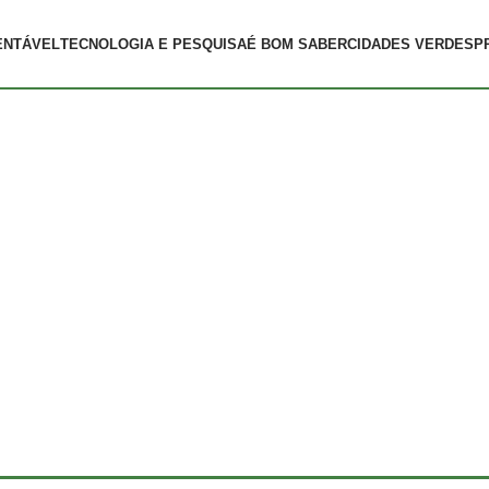
ENTÁVEL
TECNOLOGIA E PESQUISA
É BOM SABER
CIDADES VERDES
P