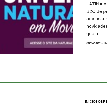
LATINA e
B2C de pr
americana
novidades
quem...
08/04/2023 · R
INÍCIO
SOBRE