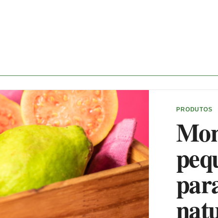
PRODUTOS
Mom
peq
para
natu