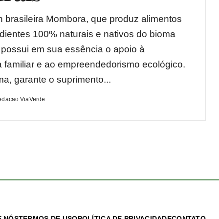
h brasileira Mombora, que produz alimentos
dientes 100% naturais e nativos do bioma
o, possui em sua essência o apoio à
ra familiar e ao empreendedorismo ecológico.
ma, garante o suprimento...
edacao ViaVerde
 NÓS
TERMOS DE USO
POLÍTICA DE PRIVACIDADE
CONTATO