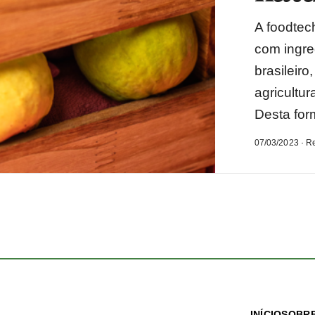
A foodtec
com ingre
brasileir
agricultu
Desta for
07/03/2023 · R
INÍCIO
SOBRE