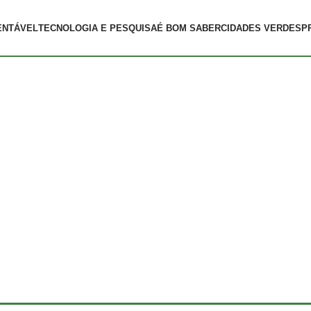
ENTÁVEL
TECNOLOGIA E PESQUISA
É BOM SABER
CIDADES VERDES
P