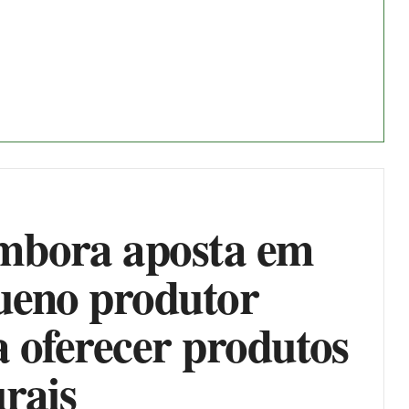
bora aposta em
ueno produtor
 oferecer produtos
rais