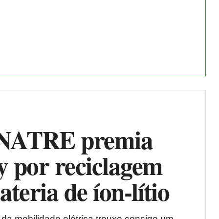
ATRE premia
y por reciclagem
ateria de íon-lítio
da mobilidade elétrica trouxe consigo um