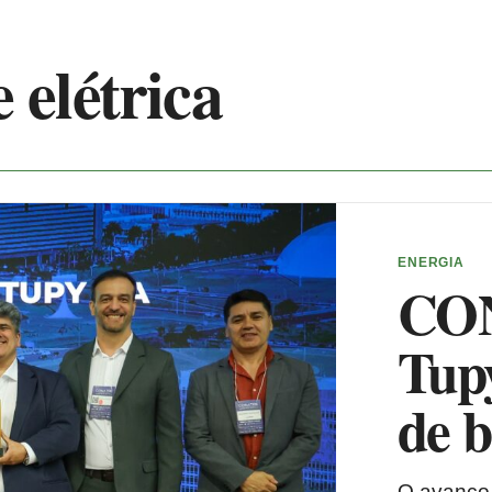
 elétrica
ENERGIA
CON
Tup
de b
O avanço 