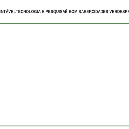
ENTÁVEL
TECNOLOGIA E PESQUISA
É BOM SABER
CIDADES VERDES
P