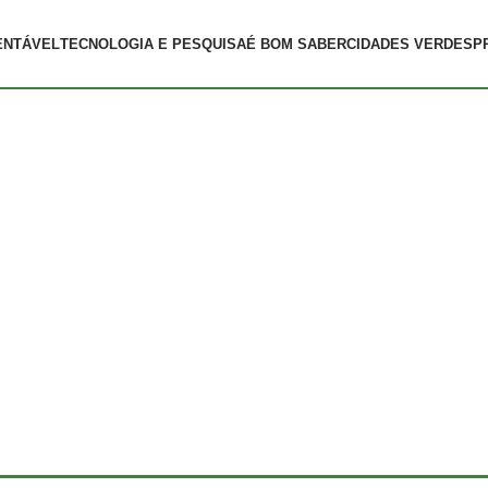
ENTÁVEL
TECNOLOGIA E PESQUISA
É BOM SABER
CIDADES VERDES
P