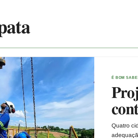
pata
É BOM SAB
Proj
con
Quatro ci
adequação