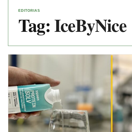
EDITORIAS
Tag:
IceByNice