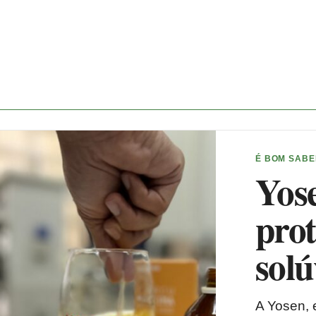
É BOM SAB
Yos
pro
solú
A Yosen, 