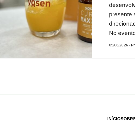
desenvolv
presente 
direciona
No evento
05/06/2026 · P
INÍCIO
SOBRE