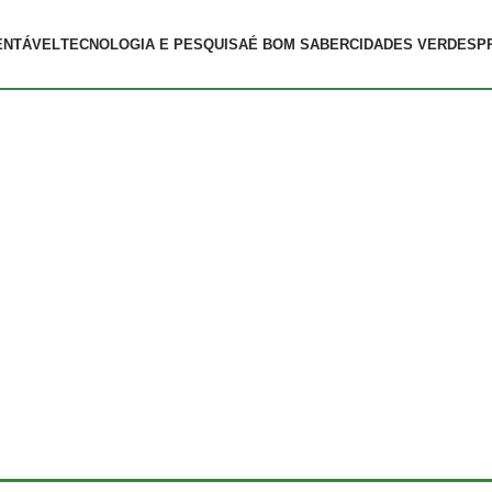
ENTÁVEL
TECNOLOGIA E PESQUISA
É BOM SABER
CIDADES VERDES
P