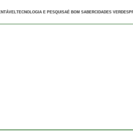
ENTÁVEL
TECNOLOGIA E PESQUISA
É BOM SABER
CIDADES VERDES
P