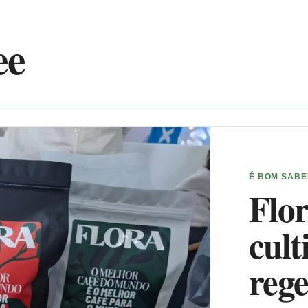
ee
É BOM SAB
Flor
cult
rege