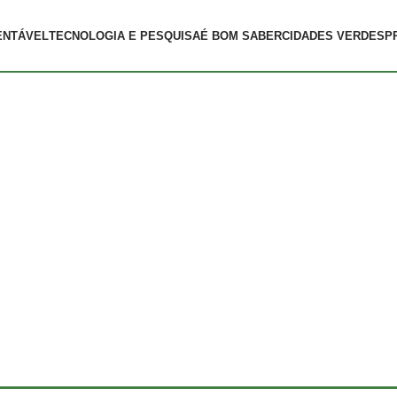
ENTÁVEL
TECNOLOGIA E PESQUISA
É BOM SABER
CIDADES VERDES
P