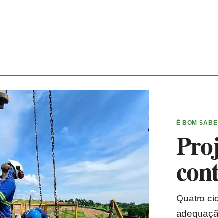
É BOM SAB
Proj
con
Quatro ci
adequação