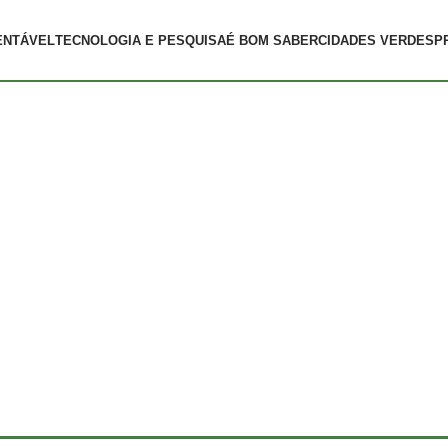
ENTÁVEL
TECNOLOGIA E PESQUISA
É BOM SABER
CIDADES VERDES
P