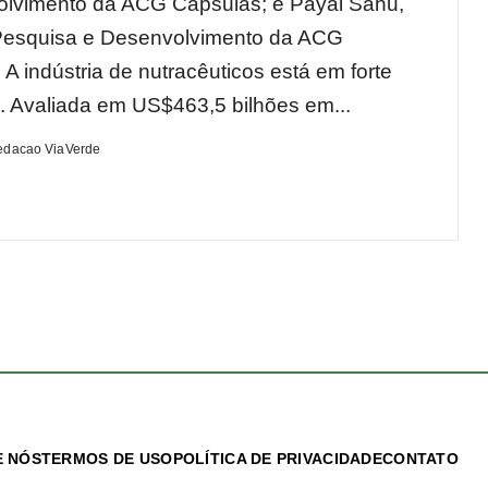
lvimento da ACG Cápsulas; e Payal Sahu,
Pesquisa e Desenvolvimento da ACG
A indústria de nutracêuticos está em forte
 Avaliada em US$463,5 bilhões em...
edacao ViaVerde
 NÓS
TERMOS DE USO
POLÍTICA DE PRIVACIDADE
CONTATO