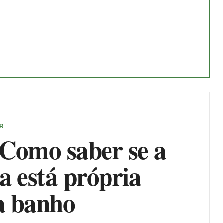
ER
 Como saber se a
a está própria
a banho