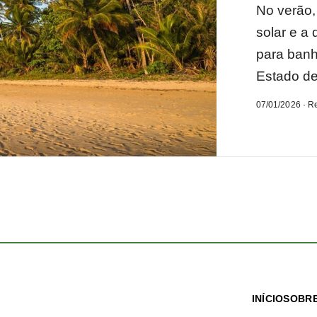
No verão, 
solar e a 
para banh
Estado de
07/01/2026 · R
INÍCIO
SOBRE