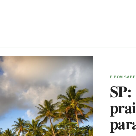
É BOM SAB
SP:
prai
par