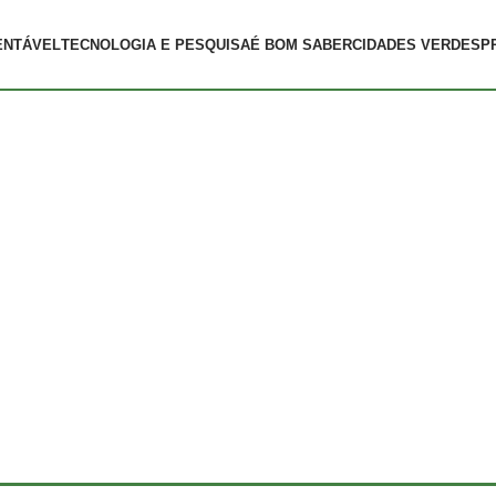
ENTÁVEL
TECNOLOGIA E PESQUISA
É BOM SABER
CIDADES VERDES
P