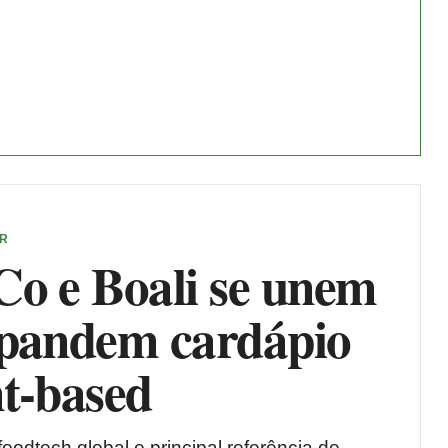
ER
Co e Boali se unem
xpandem cardápio
nt-based
oodtech global e principal referência de