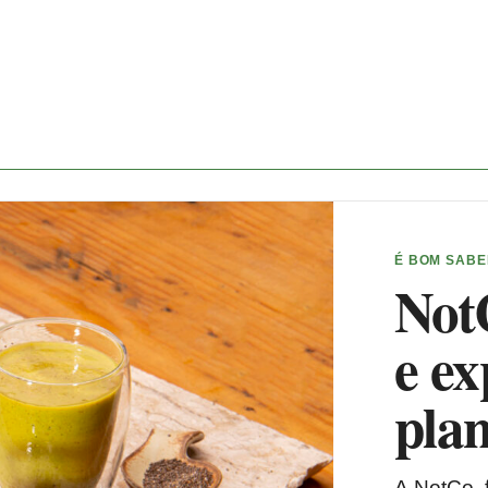
É BOM SAB
Not
e e
pla
A NotCo, f