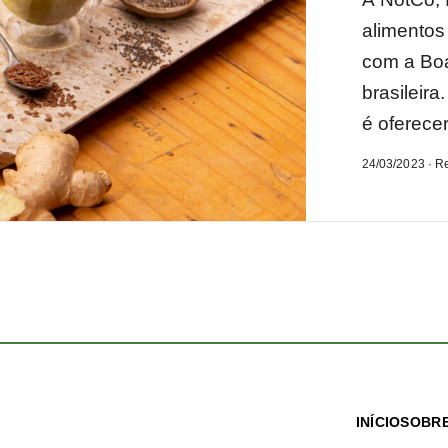
alimentos
com a Boa
brasileir
é oferecer
24/03/2023 · R
INÍCIO
SOBRE