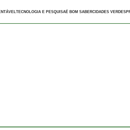
ENTÁVEL
TECNOLOGIA E PESQUISA
É BOM SABER
CIDADES VERDES
P