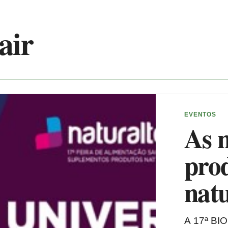
air
EVENTOS
As 
prod
natu
A 17ª BI