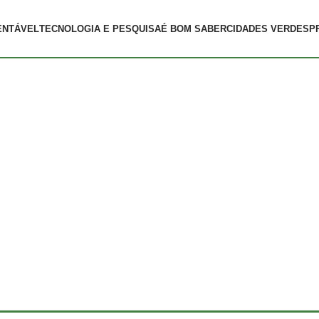
ENTÁVEL
TECNOLOGIA E PESQUISA
É BOM SABER
CIDADES VERDES
P