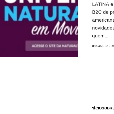
LATINA e
B2C de pr
americana
novidades
quem...
08/04/2023 · R
INÍCIO
SOBRE