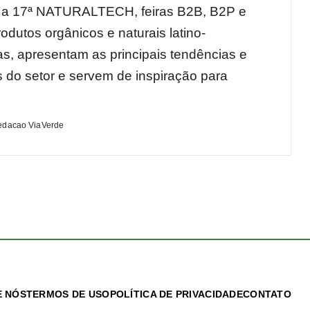
 a 17ª NATURALTECH, feiras B2B, B2P e
odutos orgânicos e naturais latino-
s, apresentam as principais tendências e
 do setor e servem de inspiração para
edacao ViaVerde
 NÓS
TERMOS DE USO
POLÍTICA DE PRIVACIDADE
CONTATO