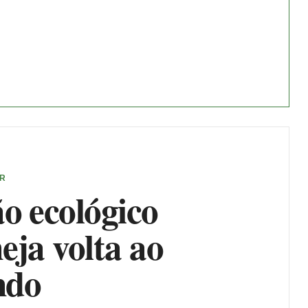
ER
o ecológico
eja volta ao
ndo