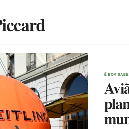
iccard
É BOM SAB
Aviã
plan
mu