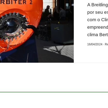
A Breitli
por seu es
com o Cli
empreendi
clima Bert
16/04/2024 · R