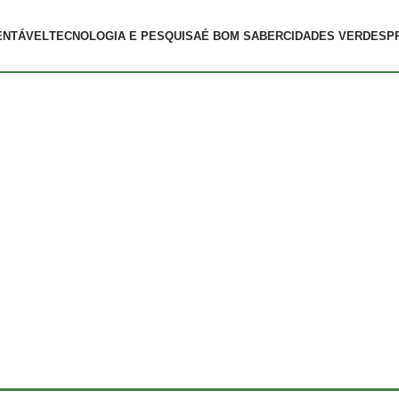
ENTÁVEL
TECNOLOGIA E PESQUISA
É BOM SABER
CIDADES VERDES
P