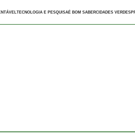
ENTÁVEL
TECNOLOGIA E PESQUISA
É BOM SABER
CIDADES VERDES
P