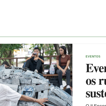
EVENTOS
Even
os 
sust
O II Enco