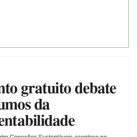
to gratuito debate
rumos da
entabilidade
ntro Conexões Sustentáveis acontece no