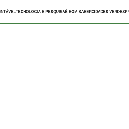
ENTÁVEL
TECNOLOGIA E PESQUISA
É BOM SABER
CIDADES VERDES
P