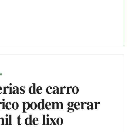
ER
rias de carro
rico podem gerar
il t de lixo