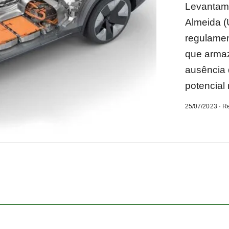
Levantame
Almeida (
regulamen
que armaz
ausência 
potencial 
25/07/2023 · R