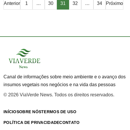
Paginação
Anterior
1
…
30
31
32
…
34
Próximo
de
posts
Canal de informações sobre meio ambiente e o avanço dos
insumos vegetais nos negócios e na vida das pessoas
© 2026 ViaVerde News. Todos os direitos reservados.
INÍCIO
SOBRE NÓS
TERMOS DE USO
POLÍTICA DE PRIVACIDADE
CONTATO