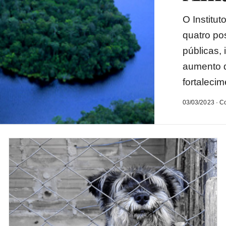
O Institu
quatro po
públicas,
aumento d
fortaleci
03/03/2023 · C