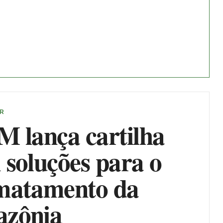
ER
M lança cartilha
 soluções para o
matamento da
zônia