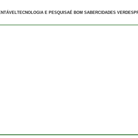
ENTÁVEL
TECNOLOGIA E PESQUISA
É BOM SABER
CIDADES VERDES
P