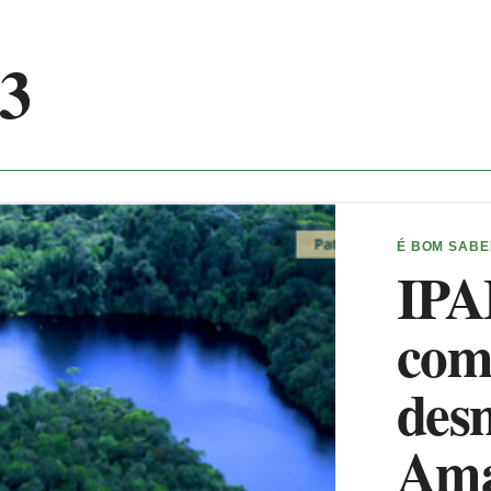
3
É BOM SAB
IPA
com
des
Ama