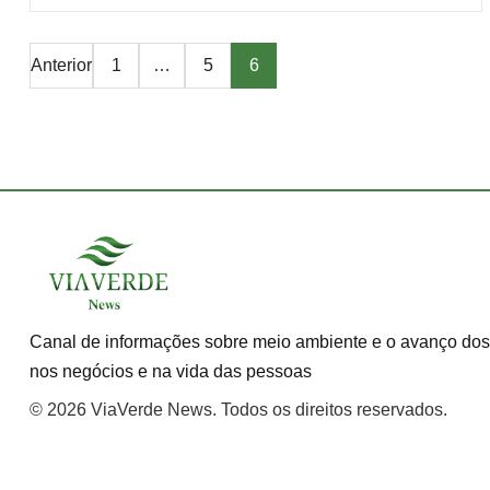
Paginação
Anterior
1
…
5
6
de
posts
Canal de informações sobre meio ambiente e o avanço dos
nos negócios e na vida das pessoas
© 2026 ViaVerde News. Todos os direitos reservados.